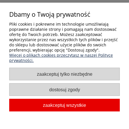
Bezpieczne formy płatności
Dbamy o Twoją prywatność
Pliki cookies i pokrewne im technologie umożliwiają
poprawne działanie strony i pomagają nam dostosować
ofertę do Twoich potrzeb. Możesz zaakceptować
wykorzystanie przez nas wszystkich tych plików i przejść
do sklepu lub dostosować użycie plików do swoich
preferencji, wybierając opcję "Dostosuj zgody".
Informacje
Więcej o plikach cookies przeczytasz w naszej Polityce
prywatności.
Kategorie produktów
zaakceptuj tylko niezbędne
Moje konto
dostosuj zgody
O nas
zaakceptuj wszystkie
PHU Dimar Sp. J.
| ul. Kilińskiego 59, 27-400 Ostrowiec
Świętokrzyski | e-mail:
info@czysty24.pl
| NIP: 661-10-93-904