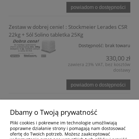
powiadom o dostępności
Zestaw w dobrej cenie! : Stockmeier Lerades CSR
22kg + Sól Solino tabletka 25Kg
Dostępność:
brak towaru
330,00 zł
zawiera 23% VAT, bez kosztów
dostawy
powiadom o dostępności
Bezpieczne formy płatności
Dbamy o Twoją prywatność
Pliki cookies i pokrewne im technologie umożliwiają
poprawne działanie strony i pomagają nam dostosować
ofertę do Twoich potrzeb. Możesz zaakceptować