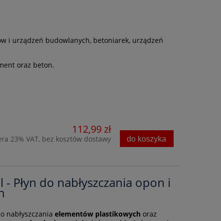
l
w i urządzeń budowlanych, betoniarek, urządzeń
ment oraz beton.
112,99 zł
era 23% VAT, bez kosztów dostawy
do koszyka
5l - Płyn do nabłyszczania opon i
h
do nabłyszczania
elementów plastikowych
oraz