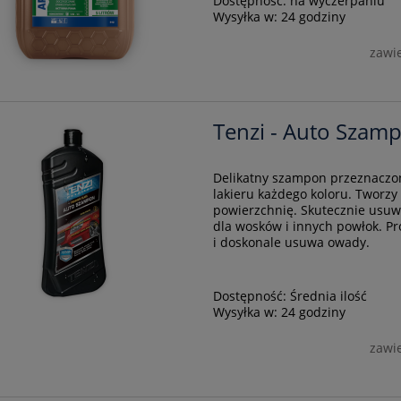
Dostępność:
na wyczerpaniu
Wysyłka w:
24 godziny
zawi
Tenzi - Auto Szam
Delikatny szampon przeznaczon
lakieru każdego koloru. Tworzy
powierzchnię. Skutecznie usuwa
dla wosków i innych powłok. Pr
i doskonale usuwa owady.
Dostępność:
Średnia ilość
Wysyłka w:
24 godziny
zawi