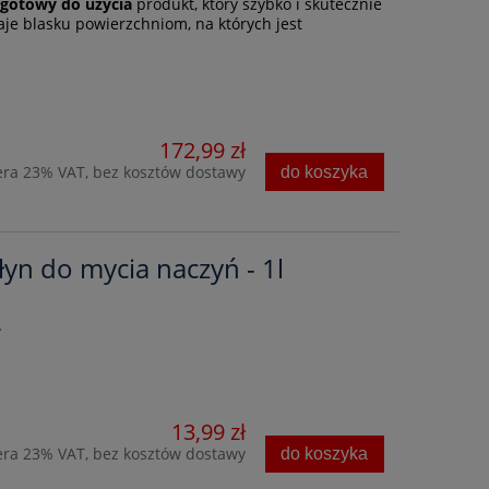
o
gotowy do użycia
produkt, który szybko i skutecznie
aje blasku powierzchniom, na których jest
172,99 zł
era 23% VAT, bez kosztów dostawy
do koszyka
łyn do mycia naczyń - 1l
.
13,99 zł
era 23% VAT, bez kosztów dostawy
do koszyka