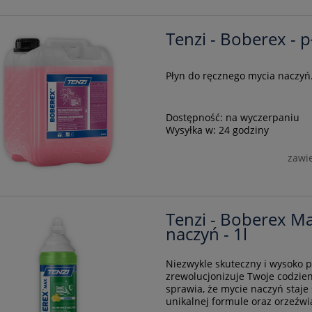
Tenzi - Boberex - p
Płyn do ręcznego mycia naczyń
Dostępność:
na wyczerpaniu
Wysyłka w:
24 godziny
zawi
Tenzi - Boberex M
naczyń - 1l
Niezwykle skuteczny i wysoko p
zrewolucjonizuje Twoje codzie
sprawia, że mycie naczyń staje 
unikalnej formule oraz orzeź