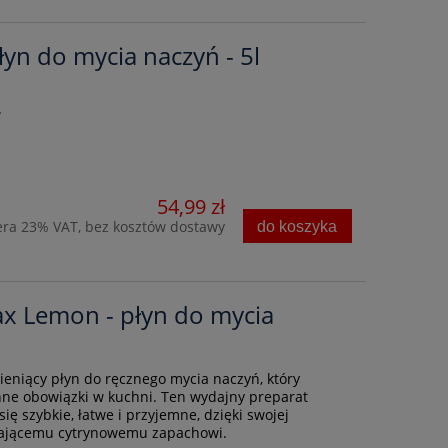
łyn do mycia naczyń - 5l
.
54,99 zł
era 23% VAT, bez kosztów dostawy
do koszyka
ax Lemon - płyn do mycia
ieniący płyn do ręcznego mycia naczyń, który
nne obowiązki w kuchni. Ten wydajny preparat
się szybkie, łatwe i przyjemne, dzięki swojej
wiającemu cytrynowemu zapachowi.