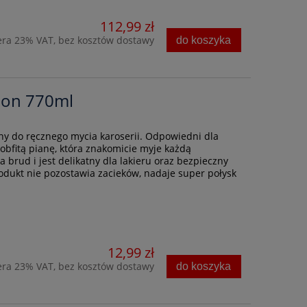
112,99 zł
era 23% VAT, bez kosztów dostawy
do koszyka
pon 770ml
y do ręcznego mycia karoserii. Odpowiedni dla
 obfitą pianę, która znakomicie myje każdą
 brud i jest delikatny dla lakieru oraz bezpieczny
odukt nie pozostawia zacieków, nadaje super połysk
12,99 zł
era 23% VAT, bez kosztów dostawy
do koszyka