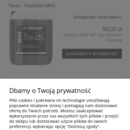
Tenzi - TopEfekt MAX
Dostępność:
brak towaru
50,00 zł
zawiera 23% VAT, bez kosztów
dostawy
powiadom o dostępności
Bezpieczne formy płatności
Dbamy o Twoją prywatność
Pliki cookies i pokrewne im technologie umożliwiają
poprawne działanie strony i pomagają nam dostosować
ofertę do Twoich potrzeb. Możesz zaakceptować
wykorzystanie przez nas wszystkich tych plików i przejść
do sklepu lub dostosować użycie plików do swoich
preferencji, wybierając opcję "Dostosuj zgody".
Informacje