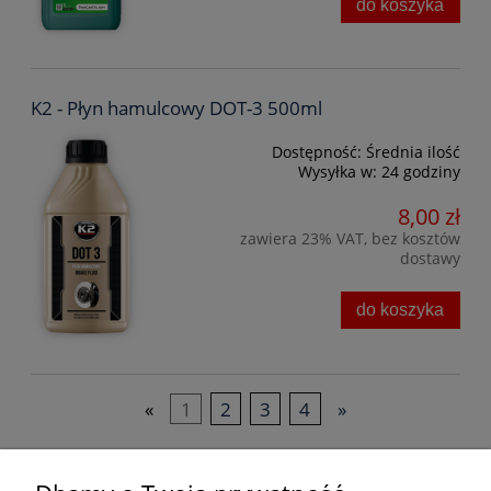
do koszyka
K2 - Płyn hamulcowy DOT-3 500ml
Dostępność:
Średnia ilość
Wysyłka w:
24 godziny
8,00 zł
zawiera 23% VAT, bez kosztów
dostawy
do koszyka
«
1
2
3
4
»
Bezpieczne formy płatności