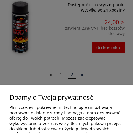
Dostępność:
na wyczerpaniu
Wysyłka w:
24 godziny
24,00 zł
zawiera 23% VAT, bez kosztów
dostawy
do koszyka
«
1
2
»
Bezpieczne formy płatności
Dbamy o Twoją prywatność
Pliki cookies i pokrewne im technologie umożliwiają
poprawne działanie strony i pomagają nam dostosować
ofertę do Twoich potrzeb. Możesz zaakceptować
wykorzystanie przez nas wszystkich tych plików i przejść
do sklepu lub dostosować użycie plików do swoich