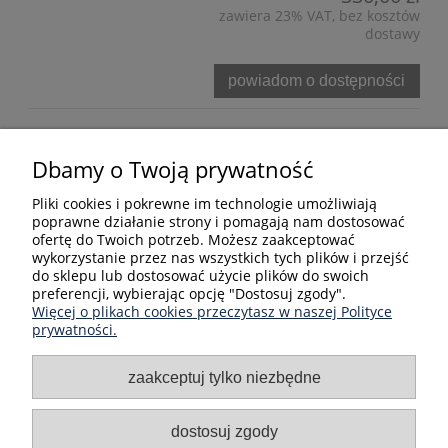
zawiera 23% VAT, bez kosztów
dostawy
powiadom o dostępności
Bezpieczne formy płatności
Dbamy o Twoją prywatność
Pliki cookies i pokrewne im technologie umożliwiają
poprawne działanie strony i pomagają nam dostosować
ofertę do Twoich potrzeb. Możesz zaakceptować
wykorzystanie przez nas wszystkich tych plików i przejść
do sklepu lub dostosować użycie plików do swoich
preferencji, wybierając opcję "Dostosuj zgody".
Informacje
Więcej o plikach cookies przeczytasz w naszej Polityce
prywatności.
Kategorie produktów
zaakceptuj tylko niezbędne
Moje konto
dostosuj zgody