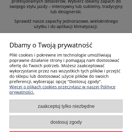
profesjonalnych detailerów. Wybierz idealny zapach do
swojego stylu jazdy – intensywny lub subtelny, tradycyjny
lub designerski.
Sprawdź nasze zapachy jednorazowe, wielokrotnego
użytku i do aplikacji klimatyzacji.
Bezpieczne formy płatności
Dbamy o Twoją prywatność
Pliki cookies i pokrewne im technologie umożliwiają
poprawne działanie strony i pomagają nam dostosować
ofertę do Twoich potrzeb. Możesz zaakceptować
wykorzystanie przez nas wszystkich tych plików i przejść
do sklepu lub dostosować użycie plików do swoich
preferencji, wybierając opcję "Dostosuj zgody".
Informacje
Więcej o plikach cookies przeczytasz w naszej Polityce
prywatności.
Kategorie produktów
zaakceptuj tylko niezbędne
Moje konto
dostosuj zgody
O nas