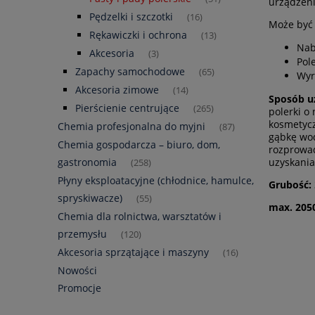
urządzeni
Pędzelki i szczotki
(16)
Może być
Rękawiczki i ochrona
(13)
Nab
Akcesoria
(3)
Pol
Zapachy samochodowe
(65)
Wyr
Akcesoria zimowe
(14)
Sposób uż
Pierścienie centrujące
(265)
polerki o
kosmetycz
Chemia profesjonalna do myjni
(87)
gąbkę wod
Chemia gospodarcza – biuro, dom,
rozprowad
gastronomia
uzyskania
(258)
Płyny eksploatacyjne (chłodnice, hamulce,
Grubość:
spryskiwacze)
(55)
max. 205
Chemia dla rolnictwa, warsztatów i
przemysłu
(120)
Akcesoria sprzątające i maszyny
(16)
Nowości
Promocje