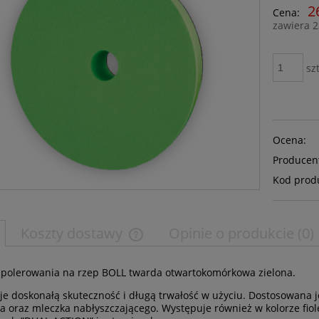
2
Cena:
zawiera 
szt
Ocena:
Producen
Kod prod
Koszty dostawy
Opinie o produkcie (0)
polerowania na rzep BOLL twarda otwartokomórkowa zielona.
e doskonałą skuteczność i długą trwałość w użyciu. Dostosowana je
 oraz mleczka nabłyszczającego. Występuje również w kolorze fi