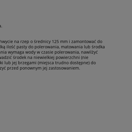
a.
wycie na rzep o średnicy 125 mm i zamontować do
ką ilość pasty do polerowania, matowania lub środka
wania wymaga wody w czasie polerowania, nawilżyć
zić środek na niewielkiej powierzchni (nie
i lub jej brzegami (miejsca trudno dostępne) do
uszyć przed ponownym jej zastosowaniem.