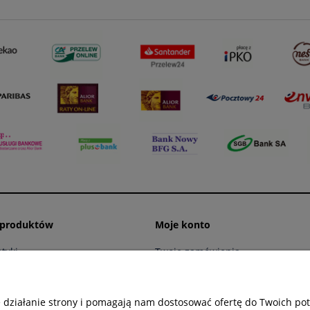
 produktów
Moje konto
tyki
Twoje zamówienia
ling
Ustawienia konta
 myjni
Przechowalnia
e działanie strony i pomagają nam dostosować ofertę do Twoich p
spodarcza