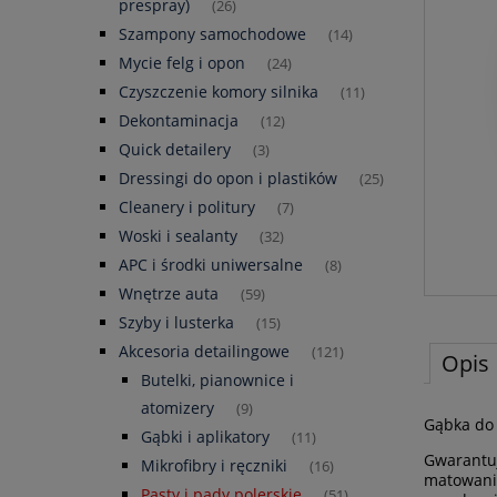
prespray)
(26)
Szampony samochodowe
(14)
Mycie felg i opon
(24)
Czyszczenie komory silnika
(11)
Dekontaminacja
(12)
Quick detailery
(3)
Dressingi do opon i plastików
(25)
Cleanery i politury
(7)
Woski i sealanty
(32)
APC i środki uniwersalne
(8)
Wnętrze auta
(59)
Szyby i lusterka
(15)
Akcesoria detailingowe
(121)
Opis
Butelki, pianownice i
atomizery
(9)
Gąbka do 
Gąbki i aplikatory
(11)
Gwarantuj
Mikrofibry i ręczniki
(16)
matowania
Pasty i pady polerskie
(51)