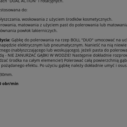
ach ”DUAL ACTION” i rotacyjnych.
 stosowana do:
łyszczania, woskowania z użyciem środków kosmetycznych.
erowania, matowania z użyciem past do polerowania lub matowani
ównania powłok lakierniczych.
ycia:
Gąbkę do polerowania na rzep BOLL "DUO" umocować na uch
 napędzie elektrycznym lub pneumatycznym. Nanieść na nią niewiel
nego (nabłyszczającego lub woskującego). Jeżeli pasta do polero
ą - NIE ZANURZAĆ GĄBKI W WODZIE! Następnie dokładnie rozprowad
zać środka na całym elemencie!) Polerować całą powierzchnią gąbk
 pożądanego efektu. Po użyciu gąbkę należy dokładnie umyć i os
30mm.
0 obr/min