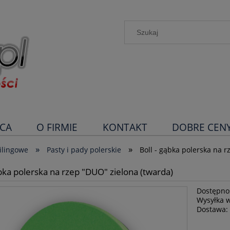
CA
O FIRMIE
KONTAKT
DOBRE CEN
»
»
ilingowe
Pasty i pady polerskie
Boll - gąbka polerska na 
ąbka polerska na rzep "DUO" zielona (twarda)
Dostępno
Wysyłka 
Dostawa: