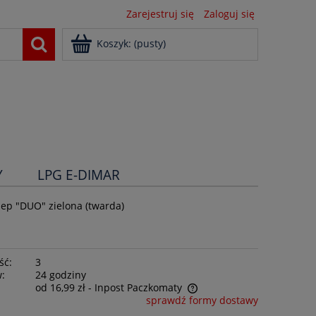
Zarejestruj się
Zaloguj się
Koszyk:
(pusty)
Y
LPG E-DIMAR
rzep "DUO" zielona (twarda)
ść:
3
w:
24 godziny
od 16,99 zł
- Inpost Paczkomaty
sprawdź formy dostawy