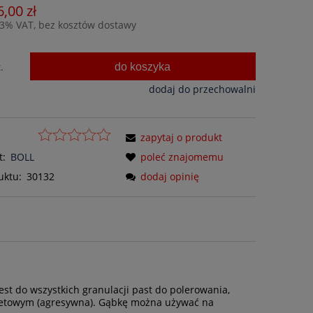
6,00 zł
23% VAT, bez kosztów dostawy
do koszyka
.
dodaj do przechowalni
zapytaj o produkt
t:
BOLL
poleć znajomemu
uktu:
30132
dodaj opinię
st do wszystkich granulacji past do polerowania,
oletowym (agresywna). Gąbkę można używać na