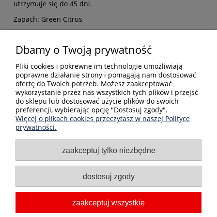
utrzymuje się do 45 dni.
Zapach: Green Citrus
Bezpieczne formy płatności
Dbamy o Twoją prywatność
Pliki cookies i pokrewne im technologie umożliwiają
poprawne działanie strony i pomagają nam dostosować
ofertę do Twoich potrzeb. Możesz zaakceptować
wykorzystanie przez nas wszystkich tych plików i przejść
do sklepu lub dostosować użycie plików do swoich
preferencji, wybierając opcję "Dostosuj zgody".
Informacje
Więcej o plikach cookies przeczytasz w naszej Polityce
prywatności.
Kategorie produktów
zaakceptuj tylko niezbędne
Moje konto
dostosuj zgody
O nas
zaakceptuj wszystkie