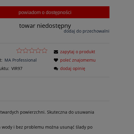
powiadom o dostępności
towar niedostępny
dodaj do przechowalni
zapytaj o produkt
t:
MA Professional
poleć znajomemu
uktu:
VIR97
dodaj opinię
 twardych powierzchni. Skuteczna do usuwania
a wody i bez problemu można usunąć ślady po