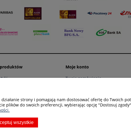
 produktów
Moje konto
tyki
Twoje zamówienia
ling
Ustawienia konta
 myjni
Przechowalnia
e działanie strony i pomagają nam dostosować ofertę do Twoich p
spodarcza
cie plików do swoich preferencji, wybierając opcję "Dostosuj zgody"
 warsztatów
ości.
 rolnictwa
ceptuj wszystkie
do sprzątania
fryzjersko - kosmetyczne