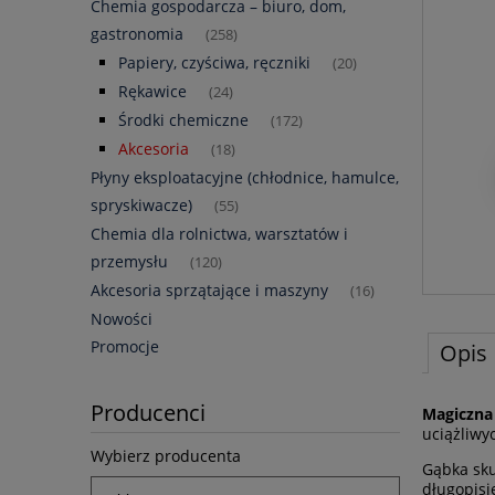
Chemia gospodarcza – biuro, dom,
gastronomia
(258)
Papiery, czyściwa, ręczniki
(20)
Rękawice
(24)
Środki chemiczne
(172)
Akcesoria
(18)
Płyny eksploatacyjne (chłodnice, hamulce,
spryskiwacze)
(55)
Chemia dla rolnictwa, warsztatów i
przemysłu
(120)
Akcesoria sprzątające i maszyny
(16)
Nowości
Promocje
Opis
Producenci
Magiczna
uciążliwy
Wybierz producenta
Gąbka sku
długopisi