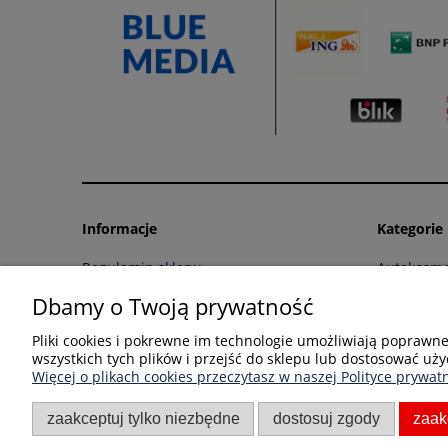
Informacje
Kategorie
Regulamin sklepu
Autokosme
Polityka prywatności i pliki cookies
Auto Detai
Dbamy o Twoją prywatność
Czas i koszty dostawy
Chemia do
Pliki cookies i pokrewne im technologie umożliwiają poprawn
Zwroty i reklamacje
Chemia go
wszystkich tych plików i przejść do sklepu lub dostosować uży
Formy płatności
Chemia do
Więcej o plikach cookies przeczytasz w naszej Polityce prywatn
Współpraca
Chemia dla
zaakceptuj tylko niezbędne
dostosuj zgody
zaak
Akcesoria 
Akcesoria 