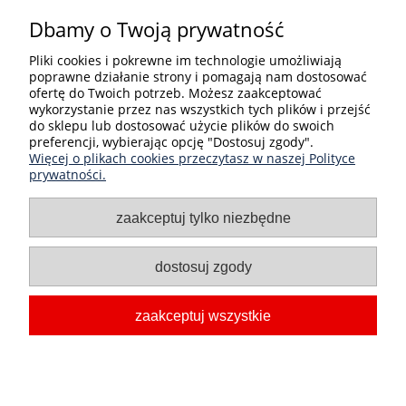
Bezpieczne formy płatności
Dbamy o Twoją prywatność
Pliki cookies i pokrewne im technologie umożliwiają
poprawne działanie strony i pomagają nam dostosować
ofertę do Twoich potrzeb. Możesz zaakceptować
wykorzystanie przez nas wszystkich tych plików i przejść
do sklepu lub dostosować użycie plików do swoich
preferencji, wybierając opcję "Dostosuj zgody".
Informacje
Więcej o plikach cookies przeczytasz w naszej Polityce
prywatności.
Kategorie produktów
zaakceptuj tylko niezbędne
Moje konto
dostosuj zgody
O nas
zaakceptuj wszystkie
PHU Dimar Sp. J.
| ul. Kilińskiego 59, 27-400 Ostrowiec
Świętokrzyski | e-mail:
info@czysty24.pl
| NIP: 661-10-93-904